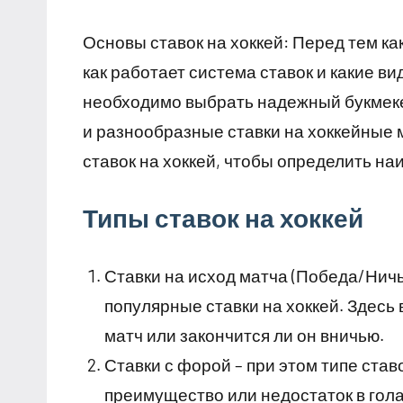
Основы ставок на хоккей: Перед тем как
как работает система ставок и какие ви
необходимо выбрать надежный букмек
и разнообразные ставки на хоккейные 
ставок на хоккей, чтобы определить на
Типы ставок на хоккей
Ставки на исход матча (Победа/Нич
популярные ставки на хоккей. Здесь
матч или закончится ли он вничью.
Ставки с форой – при этом типе ста
преимущество или недостаток в гола