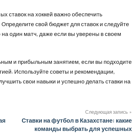
ых ставок на хоккей важно обеспечить
 Определите свой бюджет для ставок и следуйте
о на один матч, даже если вы уверены в своем
льным и прибыльным занятием, если вы подходите
егией. Используйте советы и рекомендации,
лучшить свои навыки и успешно делать ставки на
Следующая запись
ая
Ставки на футбол в Казахстане: какие
команды выбрать для успешных