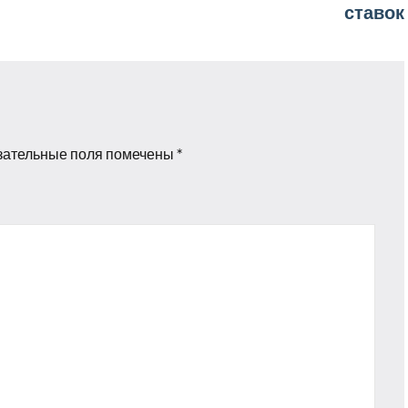
ставок
зательные поля помечены
*