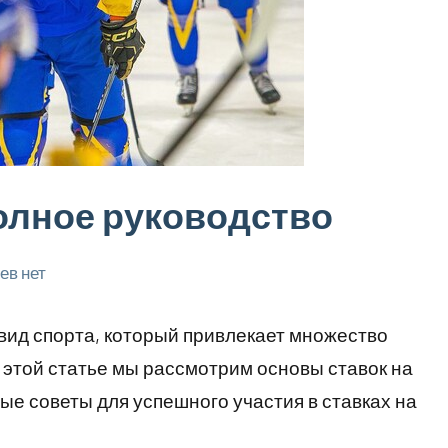
полное руководство
ев нет
вид спорта, который привлекает множество
 этой статье мы рассмотрим основы ставок на
ные советы для успешного участия в ставках на