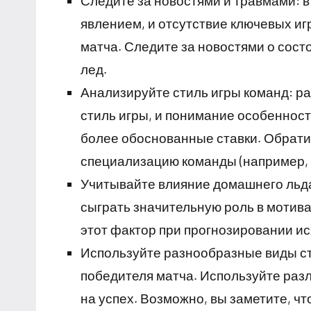
Следите за новостями и травмами: 
явлением, и отсутствие ключевых иг
матча. Следите за новостями о состо
лед.
Анализируйте стиль игры команд: р
стиль игры, и понимание особеннос
более обоснованные ставки. Обратит
специализацию команды (например, 
Учитывайте влияние домашнего льда
сыграть значительную роль в мотив
этот фактор при прогнозировании ис
Используйте разнообразные виды ст
победителя матча. Используйте раз
на успех. Возможно, вы заметите, ч