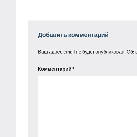
записям
Добавить комментарий
Ваш адрес email не будет опубликован.
Обя
Комментарий
*