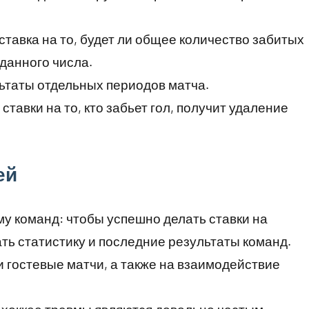
ставка на то, будет ли общее количество забитых
данного числа.
льтаты отдельных периодов матча.
ставки на то, кто забьет гол, получит удаление
ей
у команд: чтобы успешно делать ставки на
ть статистику и последние результаты команд.
гостевые матчи, а также на взаимодействие