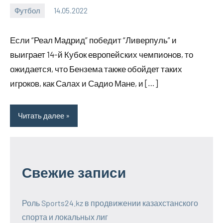
Футбол
14.05.2022
admin
Комментариев
нет
Если “Реал Мадрид” победит “Ливерпуль” и
выиграет 14-й Кубок европейских чемпионов, то
ожидается, что Бензема также обойдет таких
игроков, как Салах и Садио Мане, и […]
Читать далее
Свежие записи
Роль Sports24.kz в продвижении казахстанского
спорта и локальных лиг