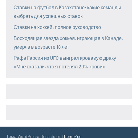
Ставки на футбол в Казахстане: какие команды
выбрать для успешных ставок
Ставки на хоккей: полное руководство
Восходящая звезда хоккея, играющая в Канаде,
умерла в возрасте 18 лет
Рафа Гарсия из UFC выиграл кровавую драку:
«Мне сказали, что я потерял 20% крови»
Тема WordPress: Occasio от
ThemeZee
.