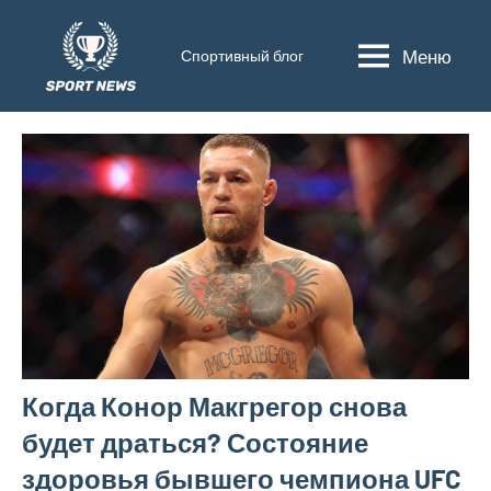
Перейти
к
Меню
Спортивный блог
sport-
содержимому
news.pro
Когда Конор Макгрегор снова
будет драться? Состояние
здоровья бывшего чемпиона UFC