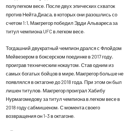
полулегком весе. После двух эпических схваток
против Нейта Диаса, в которых они разошлись со
счетом 1:1, Макгрегор победил Эдди Альвареса за
титул чемпиона UFC в легком весе.
Тогдашний двукратный чемпион дрался с Флойдом
Мейвезером в боксерском поединке в 2017 году,
проиграв техническим нокаутом. Став одним из
самых богатых бойцов в мире, Макгрегор больше не
появлялся в октагоне до 2018 года. При этом он был
лишен титулов. Макгрегор проиграл Хабибу
Нурмагомедову за титул чемпиона в легком весе в
2018 году сабмишеном. С момента своего
возвращения он 1-3 в октагоне.